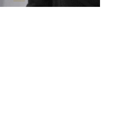
В книге собраны доклады, статьи,
эссе и проповеди протоиерея Сергия
Овсянникова (1952 – 2018),
настоятеля Свято-Никольского
прихода РПЦ в Амстердаме. Автор
размышляет о том, как научиться
быть собой, о пути в Церковь, о
вечности и святости; многократно он
обращается благодарной памятью к
личности владыки Антония,
духовным сыном которого чувствовал
себя до последнего дня жизни.
Книгу можно заказать по
адресу:
stichting.iveron@gmail.com
Готовится к печати
изд. Иверон, Амстердам
Готовится к печати второй сборник
статей, эссе и