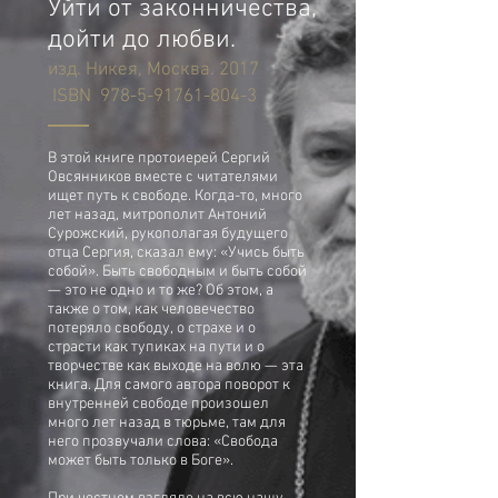
Уйти от законничества,
дойти до любви.
изд. Никея, Москва. 2017
ISBN
978-5-91761-804-3
В этой книге протоиерей Сергий
Овсянников вместе с читателями
ищет путь к свободе. Когда-то, много
лет назад, митрополит Антоний
Сурожский, рукополагая будущего
отца Сергия, сказал ему: «Учись быть
собой». Быть свободным и быть собой
— это не одно и то же? Об этом, а
также о том, как человечество
потеряло свободу, о страхе и о
страсти как тупиках на пути и о
творчестве как выходе на волю — эта
книга. Для самого автора поворот к
внутренней свободе произошел
много лет назад в тюрьме, там для
него прозвучали слова: «Свобода
может быть только в Боге».