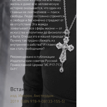
При честном взгляде на всю нашу
жизнь и даже всю человеческую
историю оказывается, что один из
главных ее лейтмотивов — поиск
свободы. Люди постоянно стремятся
к свободе и бесконечно страдают от
ее отсутствия. Эта жажда
захватывает все сферы жизни — от
искусства и политики до физиологии
и быта. Откуда это в нашей природе?
Почему так трудно сбежать из
внутреннего рабства? И главное —
как стать свободными?
Рекомендовано к публикации
Издательским советом Русской
Православной Церкви "ИС Р17-713-
0491".
Встань и иди
изд. Иверон, Амстердам.
2019 ISBN
978-9-08133-155-5)